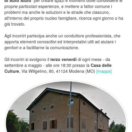
di Auto Aiuto
" per creare spazi e momenti dove condividere le
proprie particolari esperienze, e mettere a fattor comune i
problemi ma anche le soluzioni e le strade che ciascuno,
all'interno del proprio nucleo famigliare, ricerca ogni giorno o ha
giá trovato.
Agli incontri partecipa anche un conduttore professionista, che
apporta elementi conoscitivi ed interpretativi utili ad aiutare i
genitori e a facilitarne la comunicazione.
Gli incontri si svolgono il
terzo venerdi
di ogni mese - da
settembre a maggio - alle ore 18:30 presso la
Casa delle
Culture
, Via Wiligelmo, 80, 41124 Modena (MO)
[mappa]