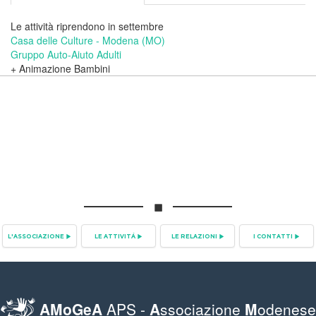
Le attività riprendono in settembre
Casa delle Culture - Modena (MO)
Gruppo Auto-Aiuto Adulti
+ Animazione Bambini
L'ASSOCIAZIONE
LE ATTIVITÁ
LE RELAZIONI
I CONTATTI
AMoGeA
APS -
A
ssociazione
M
odenese